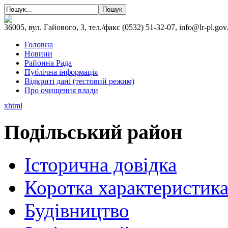
36005, вул. Гайового, 3, тел./факс (0532) 51-32-07, info@lr-pl.gov
Головна
Новини
Районна Рада
Публічна інформація
Відкриті дані (тестовий режим)
Про очищення влади
xhtml
Подільський район
Історична довідка
Коротка характеристик
Будівництво