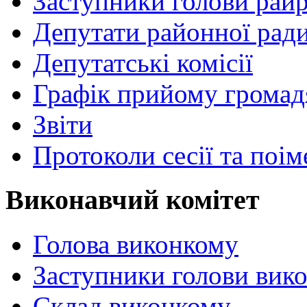
Заступники голови рай
Депутати районної рад
Депутатські комісії
Графік прийому громад
Звіти
Протоколи сесії та поі
Виконавчий комітет
Голова виконкому
Заступники голови вик
Склад виконкому