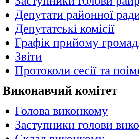
Заступники голови рай
Депутати районної рад
Депутатські комісії
Графік прийому громад
Звіти
Протоколи сесії та поі
Виконавчий комітет
Голова виконкому
Заступники голови вик
Склад виконкому