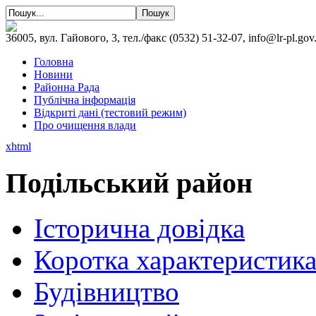
36005, вул. Гайового, 3, тел./факс (0532) 51-32-07, info@lr-pl.gov
Головна
Новини
Районна Рада
Публічна інформація
Відкриті дані (тестовий режим)
Про очищення влади
xhtml
Подільський район
Історична довідка
Коротка характеристик
Будівництво