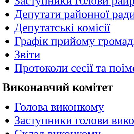
Заступники голови рай
Депутати районної рад
Депутатські комісії
Графік прийому громад
Звіти
Протоколи сесії та поі
Виконавчий комітет
Голова виконкому
Заступники голови вик
Склад виконкому