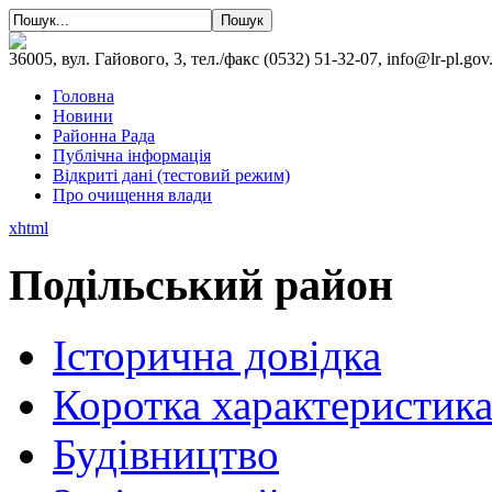
36005, вул. Гайового, 3, тел./факс (0532) 51-32-07, info@lr-pl.gov
Головна
Новини
Районна Рада
Публічна інформація
Відкриті дані (тестовий режим)
Про очищення влади
xhtml
Подільський район
Історична довідка
Коротка характеристик
Будівництво