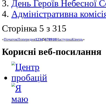
День Героїв Небесної С
Адміністративна комісія
Сторінка 5 з 315
«
Початок
Попередня
1
2
3
4
5
6
7
8
9
10
Наступна
Кінець
»
Корисні веб-посилання