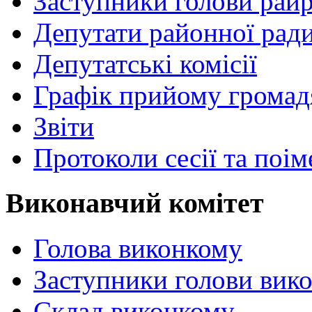
Заступники голови рай
Депутати районної рад
Депутатські комісії
Графік прийому громад
Звіти
Протоколи сесії та поі
Виконавчий комітет
Голова виконкому
Заступники голови вик
Склад виконкому