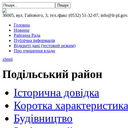
36005, вул. Гайового, 3, тел./факс (0532) 51-32-07, info@lr-pl.gov
Головна
Новини
Районна Рада
Публічна інформація
Відкриті дані (тестовий режим)
Про очищення влади
xhtml
Подільський район
Історична довідка
Коротка характеристик
Будівництво